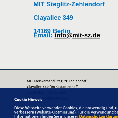
MIT Steglitz-Zehlendorf
Clayallee 349
14169 Berlin
Email:
info@mit-sz.de
MIT Kreisverband Steglitz-Zehlendorf
Clayallee 349 (im Kastanienhof)
14169 Berlin-Zehlendorf
Telefon: 030-801 094 120
Cookie Hinweis
Diese Webseite verwendet Cookies, die notwendig sind, u
verbessern (Website-Optmierung). Für die Verwendung best
Informationen finden Sie in unserer
Datenschutzerklärun