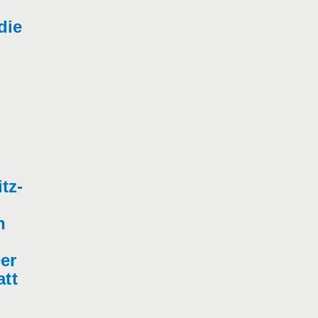
die
tz-
n
er
att