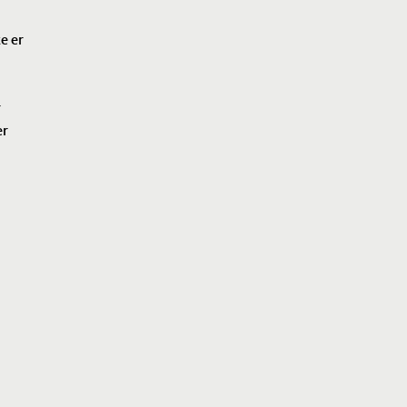
e er
r
er