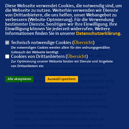
drohende Abmahnpraktiken zu fassen. „Auch wenn es
Diese Webseite verwendet Cookies, die notwendig sind, um
die Webseite zu nutzen. Weiterhin verwenden wir Dienste
spät kommt: Die Regierung muss dringend Mittelständler
von Drittanbietern, die uns helfen, unser Webangebot zu
und ehrenamtlich Tätige davor schützen, zur Zielscheibe
verbessern (Website-Optmierung). Für die Verwendung
unseriöser Abmahn-Anwälte zu werden“, sagt Roll. Die
bestimmter Dienste, benötigen wir Ihre Einwilligung. Ihre
Einwilligung können Sie jederzeit widerrufen. Weitere
MIT
Steglitz-Zehlendorf
fordert darüber hinaus, dass
Informationen finden Sie in unserer
Datenschutzerklärung
.
nach österreichischem Vorbild die Datenschutzbehörden
Technisch notwendige Cookies (
Übersicht
)
zunächst einmal mahnen müssen, bevor es zu einer
Die notwendigen Cookies werden allein für den ordnungsgemäßen
Sanktion kommt. Dazu habe der
MIT-
Bundesvorstand
Gebrauch der Webseite benötigt.
einen entsprechenden Beschluss gefasst. Roll: „Die
Cookies von Drittanbietern (
Übersicht
)
Zur Optimierung unserer Webseite binden wir Dienste und Angebote
Datenschutzbehörden müssen Augenmaß bewahren und
von Drittanbietern ein.
sollten Sanktionen erst bei wiederholten Verstößen
verhängen.“ Zudem kritisiert die MIT, dass die seit 25.
Alle akzeptieren
Auswahl speichern
Mai geltende europäische Datenschutzgrundverord-nung
(DSGVO) durch das neue Bundesdatenschutzgesetz in
Deutschland noch strenger konkretisiert wurde als in
anderen europäischen Ländern. Zum Beispiel sind in
Deutschland deutlich mehr Unternehmen und Vereine
verpflichtet, einen Datenschutzbeauftragten zu
bestellen. „Ich habe kein Verständnis dafür, dass die
europäischen Vorgaben in Deutschland sogar noch