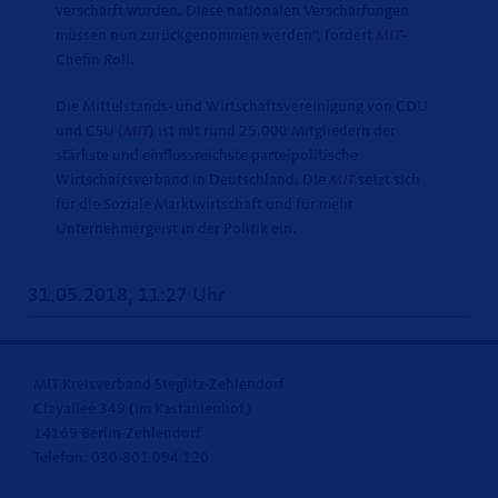
verschärft wurden. Diese nationalen Verschärfungen
müssen nun zurückgenommen werden“, fordert
MIT
-
Chefin Roll.
Die Mittelstands- und Wirtschaftsvereinigung von CDU
und CSU (
MIT
) ist mit rund 25.000 Mitgliedern der
stärkste und einflussreichste parteipolitische
Wirtschaftsverband in Deutschland. Die
MIT
setzt sich
für die Soziale Marktwirtschaft und für mehr
Unternehmergeist in der Politik ein.
31.05.2018, 11:27 Uhr
MIT Kreisverband Steglitz-Zehlendorf
Clayallee 349 (im Kastanienhof)
14169 Berlin-Zehlendorf
Telefon: 030-801 094 120