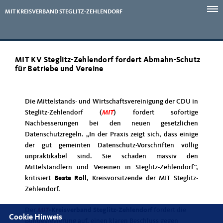
MIT KREISVERBAND STEGLITZ-ZEHLENDORF
MIT KV Steglitz-Zehlendorf fordert Abmahn-Schutz
für Betriebe und Vereine
Die Mittelstands- und Wirtschaftsvereinigung der CDU in
Steglitz-Zehlendorf (
MIT
) fordert sofortige
Nachbesserungen bei den neuen gesetzlichen
Datenschutzregeln. „In der Praxis zeigt sich, dass einige
der gut gemeinten Datenschutz-Vorschriften völlig
unpraktikabel sind. Sie schaden massiv den
Mittelständlern und Vereinen in Steglitz-Zehlendorf“,
kritisiert
Beate Roll
, Kreisvorsitzende der MIT Steglitz-
Zehlendorf.
Der
MIT
-Kreisverband Steglitz-Zehlendorf
fordert die
Cookie Hinweis
Bundesregierung auf, einen klaren Beschluss gegen