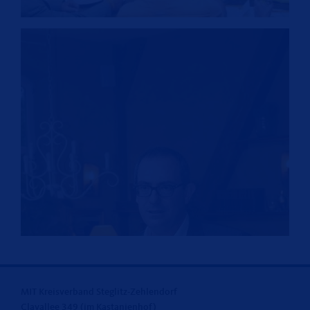
MIT Kreisverband Steglitz-Zehlendorf
Clayallee 349 (im Kastanienhof)